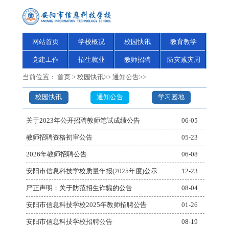
网站首页
学校概况
校园快讯
教育教学
党建工作
招生就业
教师招聘
防灾减灾周
当前位置：
首页
>
校园快讯
>>
通知公告
>>
校园快讯
通知公告
学习园地
关于2023年公开招聘教师笔试成绩公告
06-05
教师招聘资格初审公告
05-23
2026年教师招聘公告
06-08
安阳市信息科技学校质量年报(2025年度)公示
12-23
严正声明：关于防范招生诈骗的公告
08-04
安阳市信息科技学校2025年教师招聘公告
01-26
安阳市信息科技学校招聘公告
08-19