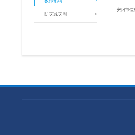
教师招聘
·
安阳市信
防灾减灾周