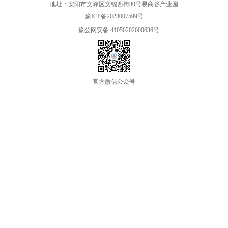
地址：安阳市文峰区文锦西街80号易商谷产业园
豫ICP备2023007599号
豫公网安备 41050202000636号
官方微信公众号