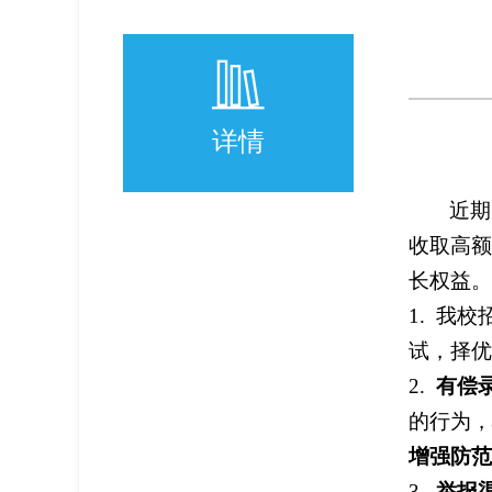
详情
近期
收取高额
长权益。
1. 我
试，择优
2.
有偿
的行为，
增强防范
3.
举报